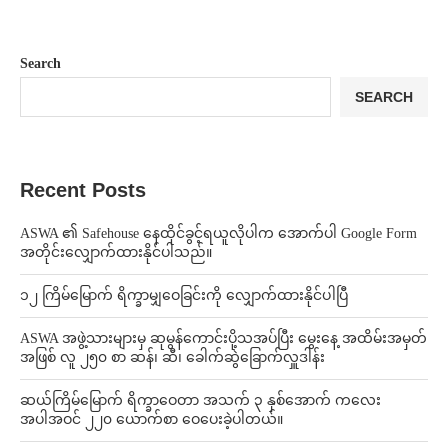
Search
SEARCH
Recent Posts
ASWA ၏ Safehouse နေထိုင်ခွင့်ရယူလိုပါက အောက်ပါ Google Form
အတိုင်းလျှောက်ထားနိုင်ပါသည်။
၁၂ ကြိမ်မြောက် ရိက္ခာမျှဝေခြင်းကို လျှောက်ထားနိုင်ပါပြီ
ASWA အဖွဲ့သားများမှ ဆုမွန်ကောင်းပို့သအပ်ပြီး မွေးနေ့ အထိမ်းအမှတ်
အဖြစ် လူ ၂၅၀ စာ ဆန်၊ ဆီ၊ ခေါက်ဆွဲခြောက်လှူဒါန်း
ဆယ်ကြိမ်မြောက် ရိက္ခာဝေတာ အသက် ၃ နှစ်အောက် ကလေး
အပါအဝင် ၂၂၀ ယောက်စာ ဝေပေးခဲ့ပါတယ်။