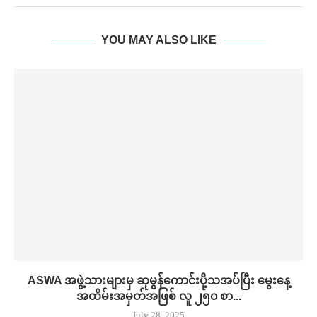
YOU MAY ALSO LIKE
ASWA အဖွဲ့သားများမှ ဆုမွန်ကောင်းပို့သအပ်ပြီး မွေးနေ့
အထိမ်းအမှတ်အဖြစ် လူ ၂၅၀ စာ...
July 28, 2025