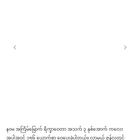
နဝမ အကြိမ်မြောက် ရိက္ခာဝေတာ အသက် ၃ နှစ်အောက် ကလေး
အပါအဝင် ၁၅၆ ယောက်စာ ဝေပေးခဲ့ပါတယ်။ လာမယ် ဇွန်လတွင်