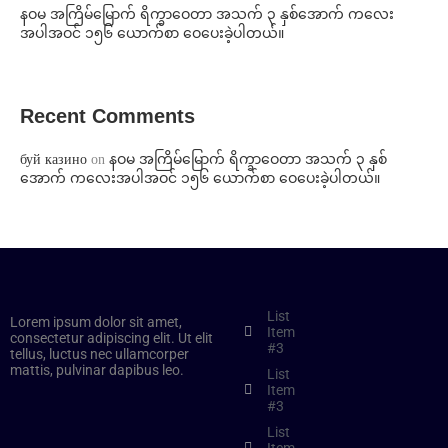
နဝမ အကြိမ်မြောက် ရိက္ခာဝေတာ အသက် ၃ နှစ်အောက် ကလေး
အပါအဝင် ၁၅၆ ယောက်စာ ဝေပေးခဲ့ပါတယ်။
Recent Comments
буй казино
on
နဝမ အကြိမ်မြောက် ရိက္ခာဝေတာ အသက် ၃ နှစ်
အောက် ကလေးအပါအဝင် ၁၅၆ ယောက်စာ ဝေပေးခဲ့ပါတယ်။
List
Lorem ipsum dolor sit amet,
Item
consectetur adipiscing elit. Ut elit
#3
tellus, luctus nec ullamcorper
mattis, pulvinar dapibus leo.
List
Item
#3
List