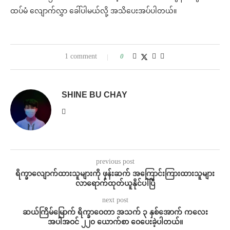
ထပ်မံ လျောက်လွှာ ခေါ်ပါမယ်လို့ အသိပေးအပ်ပါတယ်။
1 comment
0
SHINE BU CHAY
previous post
ရိက္ခာလျောက်ထားသူများကို ဖုန်းဆက် အကြောင်းကြားထားသူများ
လာရောက်ထုတ်ယူနိုင်ပါပြီ
next post
ဆယ်ကြိမ်မြောက် ရိက္ခာဝေတာ အသက် ၃ နှစ်အောက် ကလေး
အပါအဝင် ၂၂၀ ယောက်စာ ဝေပေးခဲ့ပါတယ်။