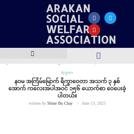
ARAKAN
SOCIAL
WELFARE
ASSOCIATION
Home
ရိက္ခာဝေ
နဝမ အကြိမ်မြောက် ရိက္ခာဝေတာ အသက် ၃
နှစ်အောက် ကလေးအပါအဝင် ၁၅၆ ယောက်စာ ဝေပေးခဲ့ပါတယ်။
ရိက္ခာဝေ
နဝမ အကြိမ်မြောက် ရိက္ခာဝေတာ အသက် ၃ နှစ်
အောက် ကလေးအပါအဝင် ၁၅၆ ယောက်စာ ဝေပေးခဲ့
ပါတယ်။
written by
Shine Bu Chay
June 13, 2025